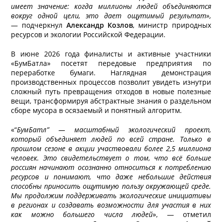
имеет значение: когда миллионы людей объединяются
вокруг одной цели, это дает ощутимый результат»,
— подчеркнул
Александр Козлов
, министр природных
ресурсов и экологии Российской Федерации.
В июне 2026 года финалисты и активные участники
«БумБатла» посетят передовые предприятия по
переработке бумаги
. Наглядная демонстрация
производственных процессов позволит увидеть изнутри
сложный путь превращения отходов в новые полезные
вещи, трансформируя абстрактные знания о раздельном
сборе мусора в осязаемый и понятный алгоритм.
«“
БумБатл” — масштабный экологический проект,
который объединяет людей по всей стране. Только в
прошлом сезоне в акции участвовали более 2,5 миллиона
человек. Это свидетельствует о том, что всё больше
россиян начинают осознанно относиться к потреблению
ресурсов и понимают, что даже небольшие действия
способны приносить ощутимую пользу окружающей среде.
Мы продолжим поддерживать экологические инициативы
в регионах и создавать возможности для участия в них
как можно большего числа людей
», — отметил