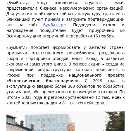
«БумБатлу» могут школьники, студенты, семьи,
представители бизнеса, некоммерческих организаций.
Для участия необходимо собрать макулатуру, сдать её в
ближайший пункт приёма и загрузить подтверждающий
акт на сайт
бумбатл.рф
. Подведение итогов и
награждение победителей будет приурочено ко
Всемирному дню вторичной переработки 15 ноября.
«БумБатл» помогает формировать у жителей страны
привычки ответственного потребления, раздельного
сбора и сортировки отходов, внося вклад в развитие
экономики замкнутого цикла. В основе акции
–
создание
современной инфраструктуры, которая появляется в
России при поддержке
национального проекта
«Экологическое благополучие»
. С 2019 года в
эксплуатацию введено более 380 объектов по обработке,
утилизации, обезвреживанию и размещению отходов. По
итогам 2025 года в регионах установлено 12 тыс. новых
контейнерных площадок и 61 тыс. контейнеров.