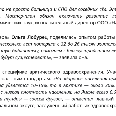
о не просто больница и СПО для соседних сёл. Э
ь. Мастер-план обязан включать развитие л
номических наук, исполнительный директор ООО «
вера»
Ольга Лобурец
поделилась опытом работы в
несколько лет потеряла с 32 до 26 тысяч жителе
нную библиотеку, помогаем с благоустройством ле
е будут существовать»
, — заявила она.
 специфике арктического здравоохранения. Уча
еральным стандартам.
«На здоровье населения ар
а уделяется 10–15%, то в Арктике — около 30%,
юс низкая плотность населения: на Ямале всего 0
еди тундры — совсем другое», — отметил
главный 
альном округе, з
аслуженный работник здравоохр