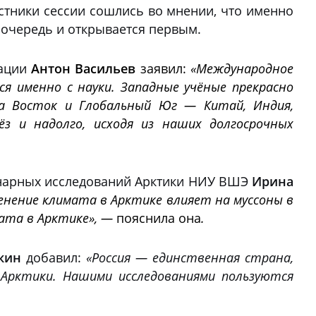
стники сессии сошлись во мнении, что именно
 очередь и открывается первым.
ации
Антон Васильев
заявил:
«Международное
я именно с науки. Западные учёные прекрасно
на Восток и Глобальный Юг — Китай, Индия,
з и надолго, исходя из наших долгосрочных
инарных исследований Арктики НИУ ВШЭ
Ирина
енение климата в Арктике влияет на муссоны в
мата в Арктике», —
пояснила она
.
кин
добавил:
«Россия — единственная страна,
 Арктики. Нашими исследованиями пользуются