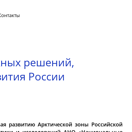
Контакты
жных решений,
вития России
ая развитию Арктической зоны Российской