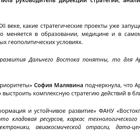
пила руководитель дирекции стратегии, ана
XXI веке, какие стратегические проекты уже запу
о меняется в образовании, медицине и в самом
ых геополитических условиях.
 развития Дальнего Востока понятны, то для 
приоритеты»
София Малявина
подчеркнула, что А
мо выстроить комплексную стратегию действий в б
формация и устойчивое развитие» ФАНУ «Восток
то кладовая ресурсов, каркас технологическог
ктроники, авиакосмической отрасли, дата-це