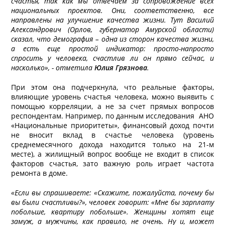
счастья, так как мы отвечаем за сопровождение всех
национальных проектов. Они, соответственно, все
направлены на улучшение качества жизни. Тут Василий
Александрович (Орлов, губернатор Амурской области)
сказал, что демография – одна из сторон качества жизни,
а есть еще простой индикатор: просто-напросто
спросить у человека, счастлив ли он прямо сейчас, и
насколько», - отметила
Юлия Грязнова
.
При этом она подчеркнула, что реальные факторы,
влияющие уровень счастья человека, можно выявить с
помощью корреляции, а не за счет прямых вопросов
респондентам. Например, по данным исследования АНО
«Национальные приоритеты», финансовый доход почти
не вносит вклад в счастье человека (уровень
среднемесячного дохода находится только на 21-м
месте), а жилищный вопрос вообще не входит в список
факторов счастья, зато важную роль играет частота
ремонта в доме.
«Если вы спрашиваете: «Скажите, пожалуйста, почему бы
вы были счастливы?», человек говорит: «Мне бы зарплату
побольше, квартиру побольше». Женщины хотят еще
замуж, а мужчины, как правило, не очень. Ну и, может