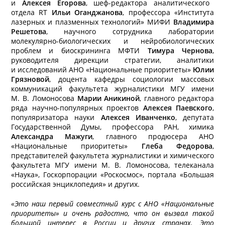
и
Алексея Егорова
, шеф-редактора аналитического
отдела RT
Ильи Оганджанова
, профессора «Института
лазерных и плазменных технологий» МИФИ
Владимира
Решетова
, научного сотрудника лаборатории
молекулярно-биологических и нейробиологических
проблем и биоскрининга МФТИ
Тимура Чернова
,
руководителя дирекции стратегии, аналитики
и исследований АНО «Национальные приоритеты»
Юлии
Грязновой
, доцента кафедры социологии массовых
коммуникаций факультета журналистики МГУ имени
М. В. Ломоносова
Марии Аникиной
, главного редактора
ряда научно-популярных проектов
Алексея Паевского
,
популяризатора науки
Алексея Иванченко
, депутата
Государственной Думы, профессора РАН, химика
Александра Мажуги
, главного продюсера АНО
«Национальные приоритеты»
Глеба Федорова
,
представителей факультета журналистики и химического
факультета МГУ имени М. В. Ломоносова, телеканала
«Наука», Госкорпорации «Роскосмос», портала «Большая
российская энциклопедия» и других.
«Это наш первый совместный курс с АНО «Национальные
приоритеты» и очень радостно, что он вызвал такой
большой интерес в России и других странах. Это