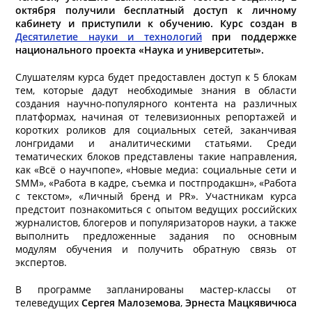
октября получили бесплатный доступ к личному
кабинету и приступили к обучению.
Курс создан в
Десятилетие науки и технологий
при поддержке
национального проекта «Наука и университеты».
Слушателям курса будет предоставлен доступ к 5 блокам
тем, которые дадут необходимые знания в области
создания научно-популярного контента на различных
платформах, начиная от телевизионных репортажей и
коротких роликов для социальных сетей, заканчивая
лонгридами и аналитическими статьями. Среди
тематических блоков представлены такие направления,
как «Всё о научпопе», «Новые медиа: социальные сети и
SMM», «Работа в кадре, съемка и постпродакшн», «Работа
с текстом», «Личный бренд и PR». Участникам курса
предстоит познакомиться с опытом ведущих российских
журналистов, блогеров и популяризаторов науки, а также
выполнить предложенные задания по основным
модулям обучения и получить обратную связь от
экспертов.
В программе запланированы мастер-классы от
телеведущих
Сергея Малоземова
,
Эрнеста Мацкявичюса