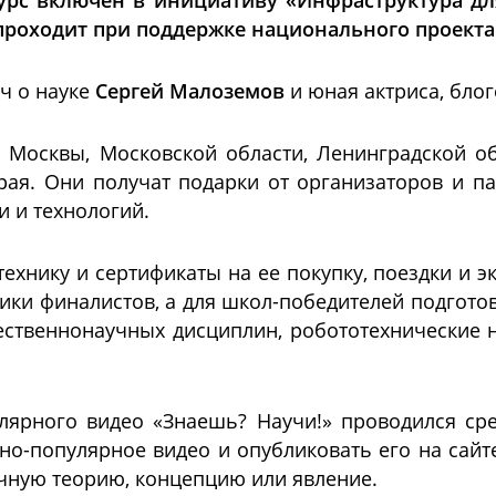
урс включен в инициативу «Инфраструктура дл
 проходит при поддержке национального проекта
ч о науке
Сергей Малоземов
и юная актриса, бло
 Москвы, Московской области, Ленинградской обл
рая. Они получат подарки от организаторов и па
и и технологий.
ехнику и сертификаты на ее покупку, поездки и э
ники финалистов, а для школ-победителей подгот
ественнонаучных дисциплин, робототехнические 
лярного видео «Знаешь? Научи!» проводился сре
но-популярное видео и опубликовать его на сай
чную теорию, концепцию или явление.