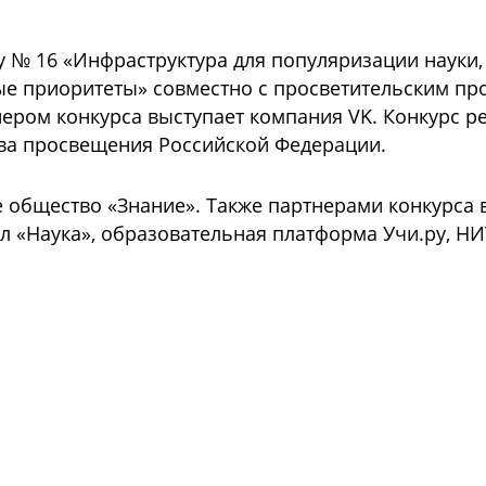
у № 16 «Инфраструктура для популяризации науки,
е приоритеты» совместно с просветительским пр
ером конкурса выступает компания VK. Конкурс р
тва просвещения Российской Федерации.
ое общество «Знание». Также партнерами конкур
л «Наука», образовательная платформа Учи.ру, Н