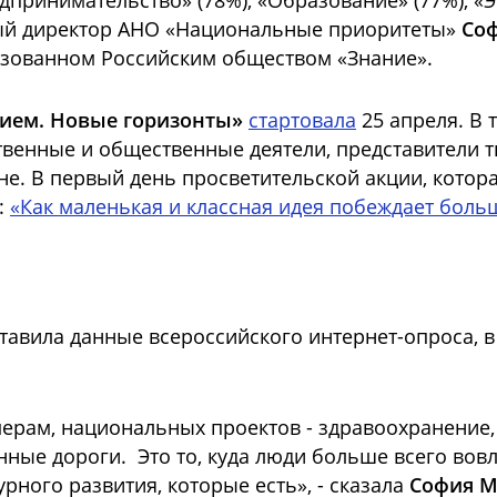
дпринимательство» (78%), «Образование» (77%), «
ный директор АНО «Национальные приоритеты»
Со
изованном Российским обществом «Знание».
ием. Новые горизонты»
стартовала
25 апреля. В 
венные и общественные деятели, представители т
не.
В первый день просветительской акции, котор
:
«Как маленькая и классная идея побеждает боль
вила данные всероссийского интернет-опроса, в 
 мерам, национальных проектов - здравоохранение
нные дороги. Это то, куда люди больше всего вов
урного развития, которые есть», - сказала
София М