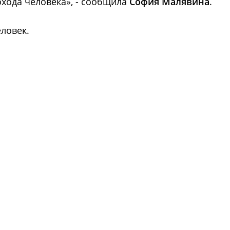
охода человека», - сообщила
София Малявина
.
еловек.