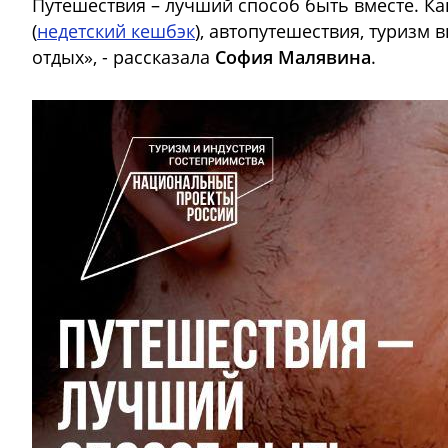
Путешествия – лучший способ быть вместе. Ка
(
недетский кешбэк
), автопутешествия, туризм
отдых», - рассказала
София Малявина
.