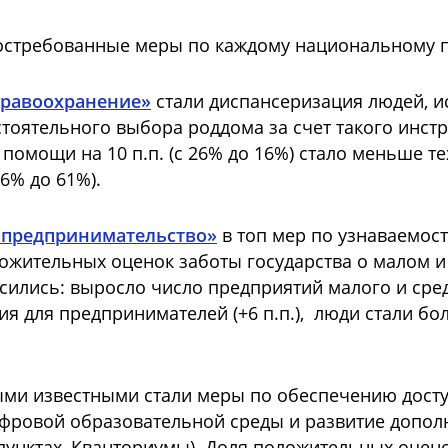
остребованные меры по каждому национальному пр
дравоохранение»
стали диспансеризация людей, и
ятельного выбора роддома за счет такого инстру
помощи на 10 п.п. (с 26% до 16%) стало меньше те
6% до 61%).
 предпринимательство»
в топ мер по узнаваемос
ожительных оценок заботы государства о малом и
лись: выросло число предприятий малого и средне
я для предпринимателей (+6 п.п.), люди стали б
ми известными стали меры по обеспечению досту
фровой образовательной среды и развитие дополн
 пунктах, Кванториумы). Доля положительных оцен