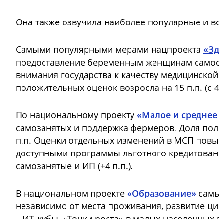
Она также озвучила наиболее популярные и в
Самыми популярными мерами нацпроекта
«З
предоставление беременным женщинам самосто
внимания государства к качеству медицинской 
положительных оценок возросла на 15 п.п. (с 4
По национальному проекту
«Малое и среднее
самозанятых и поддержка фермеров. Доля пол
п.п. Оценки отдельных изменений в МСП повыси
доступными программы льготного кредитовани
самозанятые и ИП (+4 п.п.).
В национальном проекте
«Образование»
самы
независимо от места проживания, развитие ци
– ИТ-кубы, «Точки роста» в малых населенных