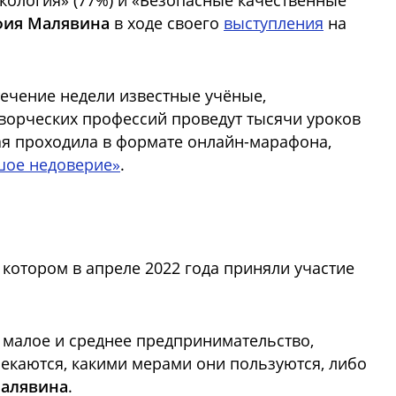
Экология» (77%) и «Безопасные качественные
фия Малявина
в ходе своего
выступления
на
течение недели известные учёные,
ворческих профессий проведут тысячи уроков
ая проходила в формате онлайн-марафона,
шое недоверие»
.
котором в апреле 2022 года приняли участие
, малое и среднее предпринимательство,
лекаются, какими мерами они пользуются, либо
алявина
.