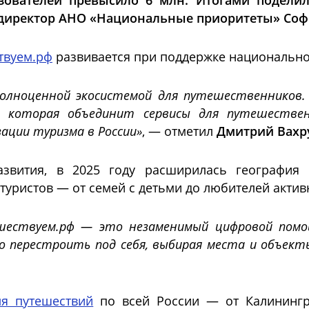
зователей превысило 6 млн. Итогами поделил
 директор АНО «Национальные приоритеты» Соф
твуем.рф
развивается при поддержке национальног
олноценной экосистемой для путешественников
, которая объединит сервисы для путешественн
ации туризма в России»
, — отметил
Дмитрий Вахр
звития, в 2025 году расширилась география 
уристов — от семей с детьми до любителей актив
шествуем.рф — это незаменимый цифровой пом
 перестроить под себя, выбирая места и объек
ля путешествий
по всей России — от Калинингр