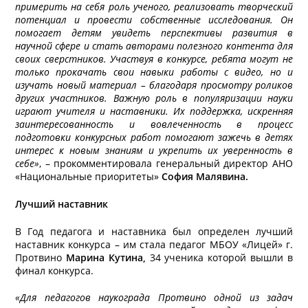
примерить на себя роль ученого, реализовать творческий
потенциал и провести собственные исследования. Он
помогает детям увидеть перспективы развития в
научной сфере и стать авторами полезного контента для
своих сверстников. Участвуя в конкурсе, ребята могут не
только прокачать свои навыки работы с видео, но и
изучать новый материал – благодаря просмотру роликов
других участников. Важную роль в популяризации науки
играют учителя и наставники. Их поддержка, искренняя
заинтересованность и вовлеченность в процесс
подготовки конкурсных работ помогают зажечь в детях
интерес к новым знаниям и укрепить их уверенность в
себе»
, – прокомментировала генеральный директор АНО
«Национальные приоритеты»
София Малявина.
Лучший наставник
В Год педагога и наставника был определен лучший
наставник конкурса – им стала педагог МБОУ «Лицей» г.
Протвино
Марина Кутина,
34 ученика которой вышли в
финал конкурса.
«Для педагогов наукограда Протвино одной из задач