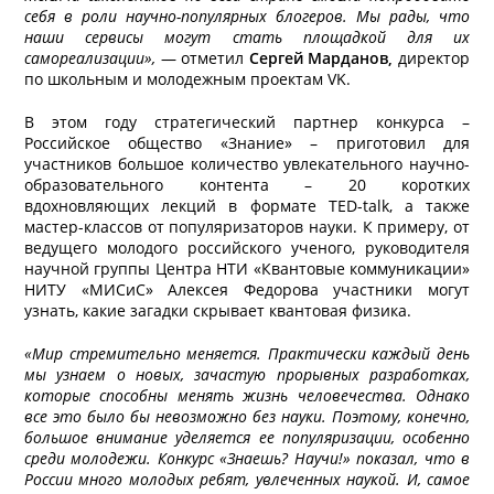
себя в роли научно-популярных блогеров. Мы рады, что
наши сервисы могут стать площадкой для их
самореализации»,
— отметил
Сергей Марданов,
директор
по школьным и молодежным проектам VK.
В этом году стратегический партнер конкурса –
Российское общество «Знание» – приготовил для
участников большое количество увлекательного научно-
образовательного контента – 20 коротких
вдохновляющих лекций в формате TED-talk, а также
мастер-классов от популяризаторов науки. К примеру, от
ведущего молодого российского ученого, руководителя
научной группы Центра НТИ «Квантовые коммуникации»
НИТУ «МИСиС» Алексея Федорова участники могут
узнать, какие загадки скрывает квантовая физика.
«Мир стремительно меняется. Практически каждый день
мы узнаем о новых, зачастую прорывных разработках,
которые способны менять жизнь человечества. Однако
все это было бы невозможно без науки. Поэтому, конечно,
большое внимание уделяется ее популяризации, особенно
среди молодежи. Конкурс «Знаешь? Научи!» показал, что в
России много молодых ребят, увлеченных наукой. И, самое