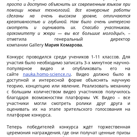
просто и доступно объяснить их современным языком при
помощи новых технологий. Все конкурсные работы
сделаны на очень высоком уровне, отличаются
креативностью и глубиной. Нам было очень интересно
смотреть и оценивать их. Спасибо участникам,
оргкомитету и жюри — вы все большие молодцы!»,
–
отметила генеральный директор
компании Gallery
Мария Комарова.
Конкурс проводился среди учеников 1-11 классов. Для
участия было необходимо записать 3-х минутное научно-
популярное видео и опубликовать его на
сайте
nauka.homo-science.ru
. Видео должно было в
доступной и интересной форме объяснять научную
теорию, концепцию или явление. Реализовать механику
с большим количеством видео участников получилось
благодаря возможностям платформы VK Видео – все
участники могли смотреть ролики друг друга и
оценивать их на этапе зрительского голосования на
платформе конкурса.
Теперь победителей конкурса ждёт торжественная
церемония награждения, где они получат ценные призы