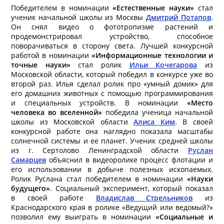
Победителем в номинации
«Естественные науки»
стал
ученик начальной школы из Москвы
Дмитрий Потапов
.
Он снял видео о фототропизме растений и
продемонстрировал устройство, способное
поворачиваться в сторону света. Лучшей конкурсной
работой в номинации
«Информационные технологии и
точные науки»
стал ролик
Ильи Кочегарова
из
Московской области, который победил в конкурсе уже во
второй раз. Илья сделал ролик про «умный домик» для
его домашних животных с помощью программирования
и специальных устройств. В номинации
«Место
человека во вселенной»
победила ученица начальной
школы из Московской области
Алиса Ким
. В своей
конкурсной работе она наглядно показала масштабы
солнечной системы и ее планет. Ученик средней школы
из г. Сертолово Ленинградской области
Руслан
Самарцев
объяснил в видеоролике процесс флотации и
его использовании в добыче полезных ископаемых.
Ролик Руслана стал победителем в номинации
«Науки
будущего»
. Социальный эксперимент, который показал
в своей работе
Владислав Стрельников
из
Краснодарского края в ролике «Ведущий или ведомый?»
позволил ему выиграть в номинации
«Социальные и