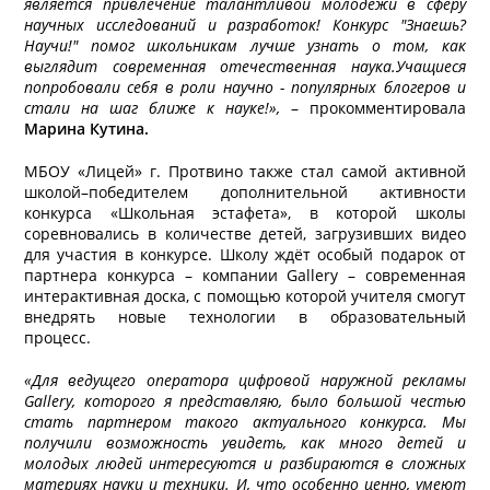
является привлечение талантливой молодежи в сферу
научных исследований и разработок! Конкурс "Знаешь?
Научи!" помог школьникам лучше узнать о том, как
выглядит современная отечественная наука.Учащиеся
попробовали себя в роли научно - популярных блогеров и
стали на шаг ближе к науке!»,
– прокомментировала
Марина Кутина.
МБОУ «Лицей» г. Протвино также стал самой активной
школой–победителем дополнительной активности
конкурса «Школьная эстафета», в которой школы
соревновались в количестве детей, загрузивших видео
для участия в конкурсе. Школу ждёт особый подарок от
партнера конкурса – компании Gallery – современная
интерактивная доска, с помощью которой учителя смогут
внедрять новые технологии в образовательный
процесс.
«Для ведущего оператора цифровой наружной рекламы
Gallery, которого я представляю, было большой честью
стать партнером такого актуального конкурса. Мы
получили возможность увидеть, как много детей и
молодых людей интересуются и разбираются в сложных
материях науки и техники. И, что особенно ценно, умеют