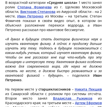
В возрастной категории
«Средняя школа»
1 место занял
ролик
Степана Фомичева
из г. Щелково Московской
области,
Виктория Степанова
из Амурской области - на 2
месте,
Иван Петренко
из Москвы – на третьем. Степан
Фомичев показал в своём видео опыт, в котором он
объяснил разложение перекиси водорода, а Иван
Петренко рассказал про квантовое бессмертие.
«Я думал в будущем стать доктором физических наук и
изучать квантовую физику. А сейчас я продолжу дальше
изучать эту тему. Надеюсь в будущем познакомиться с
каким-нибудь ученым, который изучает квантовую физику.
Чтобы он мне рассказал мне еще что-нибудь про эту
обширную и интересную тему. Квантовая физика особенно
важна для современного мира, где наука не должна
стоять на месте, а должна быстро развиваться и за
квантовой физикой – будущее»,
– поделился
Иван
Петренко
.
На первом месте у
старшеклассников
–
Никита Пекшев
из Самарской области с роликом про системы отсчёта.
Второе место занял
Владислав Рыжиков
из
Краснодарского края; на третьем месте –
Артем Ефремов