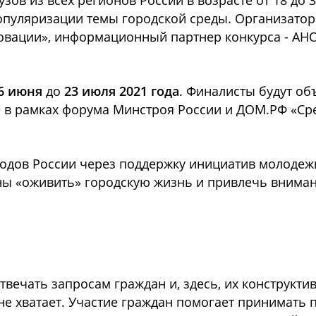
зов из всех регионов России в возрасте от 18 до 
пуляризации темы городской среды. Организатор
овации», информационный партнер конкурса - АН
6 июня
до
23 июля 2021 года
. Финалисты будут о
 в рамках форума Минстроя России и ДОМ.РФ «Ср
ородов России через поддержку инициатив молоде
ны «оживить» городскую жизнь и привлечь вниман
отвечать запросам граждан и, здесь, их конструк
 не хватает. Участие граждан помогает принимать