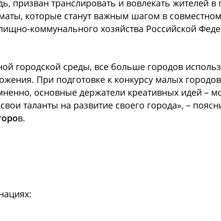
дь, призван транслировать и вовлекать жителей в
рматы, которые станут важным шагом в совместн
жилищно-коммунального хозяйства Российской Фед
й городской среды, все больше городов использ
ложения. При подготовке к конкурсу малых городо
ненно, основные держатели креативных идей – м
 свои таланты на развитие своего города», – пояс
горо
в.
нациях: