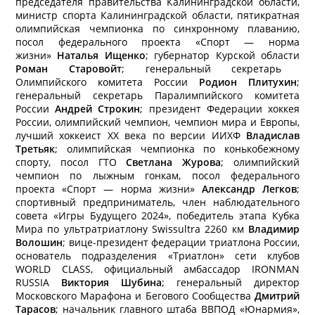
председателя правительства Калининградской области,
министр спорта Калининградской области, пятикратная
олимпийская чемпионка по синхронному плаванию,
посол федерального проекта «Спорт — норма
жизни»
Наталья Ищенко
; губернатор Курской области
Роман Старовойт
; генеральный секретарь
Олимпийского комитета России
Родион Плитухин
;
генеральный секретарь Паралимпийского комитета
России
Андрей Строкин
; президент Федерации хоккея
России, олимпийский чемпион, чемпион мира и Европы,
лучший хоккеист ХХ века по версии ИИХФ
Владислав
Третьяк
; олимпийская чемпионка по конькобежному
спорту, посол ГТО
Светлана Журова
; олимпийский
чемпион по лыжным гонкам, посол федерального
проекта «Спорт — норма жизни»
Александр Легков
;
спортивный предприниматель, член наблюдательного
совета «Игры Будущего 2024», победитель этапа Кубка
Мира по ультратриатлону Swissultra 2260 км
Владимир
Волошин
; вице-президент федерации триатлона России,
основатель подразделения «Триатлон» сети клубов
WORLD CLASS, официальный амбассадор IRONMAN
RUSSIA
Виктория Шубина
; генеральный директор
Московского Марафона и Бегового Сообщества
Дмитрий
Тарасов
; начальник главного штаба ВВПОД «Юнармия»,