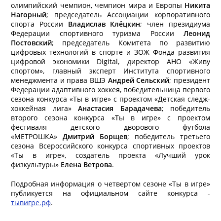
олимпийский чемпион, чемпион мира и Европы
Никита
Нагорный
; председатель Ассоциации корпоративного
спорта России
Владислав Клёцкин
; член президиума
Федерации спортивного туризма России
Леонид
Постовский
; председатель Комитета по развитию
цифровых технологий в спорте и ЗОЖ Фонда развития
цифровой экономики Digital, директор АНО «Живу
спортом», главный эксперт Института спортивного
менеджмента и права ВШЭ
Андрей Сельский
; президент
Федерации адаптивного хоккея, победительница первого
сезона конкурса «Ты в игре» с проектом «Детская следж-
хоккейная лига»
Анастасия Барадачева
; победитель
второго сезона конкурса «Ты в игре» с проектом
фестиваля детского дворового футбола
«МЕТРОШКА»
Дмитрий Борщев
; победитель третьего
сезона Всероссийского конкурса спортивных проектов
«Ты в игре», создатель проекта «Лучший урок
физкультуры»
Елена Ветрова
.
Подробная информация о четвертом сезоне «Ты в игре»
публикуется на официальном сайте конкурса -
тывигре.рф
.