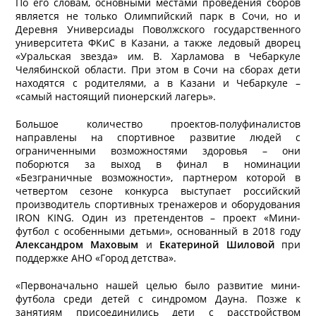
По его словам, основными местами проведения сборов
является не только Олимпийский парк в Сочи, но и
Деревня Универсиады Поволжского государственного
университета ФКиС в Казани, а также ледовый дворец
«Уральская звезда» им. В. Харламова в Чебаркуле
Челябинской области. При этом в Сочи на сборах дети
находятся с родителями, а в Казани и Чебаркуле –
«самый настоящий пионерский лагерь».
Большое количество проектов-полуфиналистов
направлены на спортивное развитие людей с
ограниченными возможностями здоровья – они
поборются за выход в финал в номинации
«Безграничные возможности», партнером которой в
четвертом сезоне конкурса выступает российский
производитель спортивных тренажеров и оборудования
IRON KING. Один из претендентов – проект «Мини-
футбол с особенными детьми», основанный в 2018 году
Александром Маховым
и
Екатериной Шиловой
при
поддержке АНО «Город детства».
«Первоначально нашей целью было развитие мини-
футбола среди детей с синдромом Дауна. Позже к
занятиям присоединились дети с расстройством