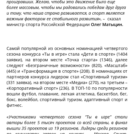
проигравших. Желаю, чтобы это движение было еще
более массовым, чтобы мы радовались победам друг друга
и тому, что наша страна развивается, а спорт является
важным фактором ее стабильного развития», –
сказал
министр спорта Российской Федерации
Олег Матыцин.
Самой популярной из основных номинацией четвертого
сезона конкурса «Ты в игре» стала «Дети в спорте» (1404
заявки), на втором месте «Точка старта» (1346), далее
следуют «Безграничные возможности» (820), «Масштаб»
(445) и «Трансформация в спорте» (208). В номинациях от
партнеров конкурса лидером стал «Спортивный туризм»
(331 заявка), на втором месте «Медиа» (270), на третьем –
«Корпоративный спорт» (236). В ТОП-10 по популярности
вошли футбол, плавание, легкая атлетика, баскетбол, бег,
бокс, волейбол, спортивный туризм, адаптивный спорт и
фитнес.
«Участниками четвертого сезона “Ты в игре” стали
авторы более 5 тысяч проектов со всей страны, в финал
вышли 35 проектов из 19 регионов. Лидеры среди регионов
по количеству заявок на конкурс – Москва, Санкт-