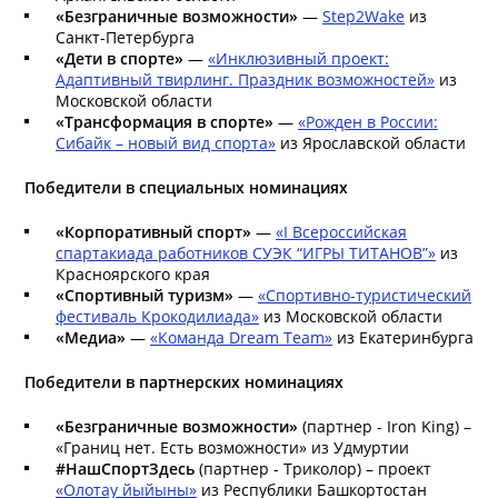
«Безграничные возможности»
—
Step2Wake
из
Санкт-Петербурга
«Дети в спорте»
—
«Инклюзивный проект:
Адаптивный твирлинг. Праздник возможностей»
из
Московской области
«Трансформация в спорте»
—
«Рожден в России:
Сибайк – новый вид спорта»
из Ярославской области
Победители в специальных номинациях
«Корпоративный спорт»
—
«I Всероссийская
спартакиада работников СУЭК “ИГРЫ ТИТАНОВ”»
из
Красноярского края
«Спортивный туризм»
—
«Спортивно-туристический
фестиваль Крокодилиада»
из Московской области
«Медиа»
—
«Команда Dream Team»
из Екатеринбурга
Победители в партнерских номинациях
«Безграничные возможности»
(партнер - Iron King) –
«Границ нет. Есть возможности» из Удмуртии
#НашСпортЗдесь
(партнер - Триколор) – проект
«Олотау йыйыны»
из Республики Башкортостан