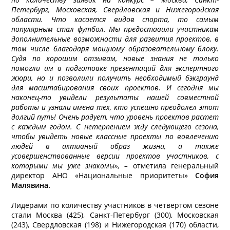
Петербург, Московская, Свердловская и Нижегородская
области. Что касается видов спорта, то самым
популярным стал футбол. Мы предоставили участникам
дополнительные возможности для развития проектов, в
том числе благодаря мощному образовательному блоку.
Судя по хорошим отзывам, новые знания не только
помогли им в подготовке презентаций для экспертного
жюри, но и позволили получить необходимый бэкграунд
для масштабирования своих проектов. И сегодня мы
наконец-то увидели результаты нашей совместной
работы и узнали имена тех, кто успешно преодолел этот
долгий путь! Очень радует, что уровень проектов растет
с каждым годом. С нетерпением жду следующего сезона,
чтобы увидеть новые классные проекты по вовлечению
людей в активный образ жизни, а также
усовершенствованные версии проектов участников, с
которыми мы уже знакомы», –
отметила генеральный
директор АНО «Национальные приоритеты»
София
Малявина.
Лидерами по количеству участников в четвертом сезоне
стали Москва (425), Санкт-Петербург (300), Московская
(243), Свердловская (198) и Нижегородская (170) области,