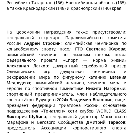
Республика Татарстан (166), Новосибирская область (165),
а также Краснодарский (148) и Красноярский (140) края.
На церемонии награждения также присутствовали:
генеральный секретарь Паралимпийского комитета
России
Андрей Строкин
; олимпийская чемпионка по
конькобежному спорту, посол ГТО
Светлана Журова
;
олимпийский чемпион по лыжным гонкам, посол
федерального проекта «Спорт — норма жизни»
Александр Легков
; двукратный серебряный призер
Олимпийских игр, двукратная чемпионка и
рекордсменка мира по фигурному катанию
Евгения
Медведева
; олимпийский чемпион, чемпион мира и
Европы по спортивной гимнастике
Никита Нагорный
;
спортивный предприниматель, член наблюдательного
совета «Игры Будущего 2024»
Владимир Волошин
; вице-
президент федерации триатлона России, основатель
подразделения «Триатлон» сети клубов WORLD CLASS
Виктория Шубина
; генеральный директор Московского
Марафона и Бегового Сообщества
Дмитрий Тарасов
;
председатель Ассоциации корпоративного спорта