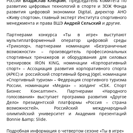
России
Владислав Клёцкин
; председатель Комитета по
развитию цифровых технологий в спорте и ЗОЖ Фонда
развития цифровой экономики Digital, директор АНО
«Живу спортом», главный эксперт Института спортивного
менеджмента и права ВШЭ
Андрей Сельский
и другие.
Партнерами конкурса «Ты в игре» выступают
мультиплатформенный оператор цифровой среды
«Триколор», партнерами номинации «Безграничные
возможности» – производитель профессиональных
спортивных тренажеров и оборудования для силовых
тренировок IRON KING, номинации «Корпоративный
спорт» – Ассоциация развития корпоративного спорта
(АРКС) и российский спортивный бренд Jögel, номинации
«Спортивный туризм» – Федерация спортивного туризма
России, номинации «Медиа» – холдинг «СБК. Спорт
Бизнес Консалтинг». Партнерами «Народного
голосования» выступает программа развития «Другое
Дело» президентской платформы «Россия – страна
возможностей», Российский международный
олимпийский университет и Академия презентаций
Bonnie &amp; Slide.
Подробная информация о четвертом сезоне «Ты в игре»