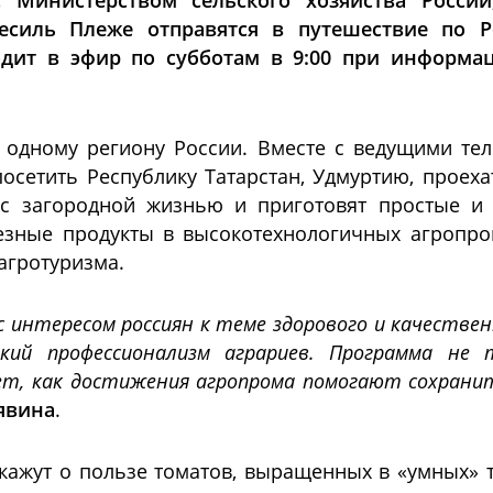
 Министерством сельского хозяйства Росси
есиль Плеже отправятся в путешествие по Р
одит в эфир по субботам в 9:00 при информа
одному региону России. Вместе с ведущими тел
осетить Республику Татарстан, Удмуртию, проеха
й с загородной жизнью и приготовят простые 
езные продукты в высокотехнологичных агропро
агротуризма.
с интересом россиян к теме здорового и качестве
ий профессионализм аграриев. Программа не 
т, как достижения агропрома помогают сохранит
явина
.
кажут о пользе томатов, выращенных в «умных» т