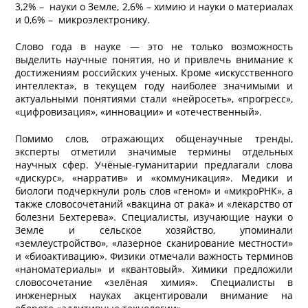
3,2% – науки о Земле, 2,6% – химию и науки о материалах
и 0,6% – микроэлектронику.
Слово года в науке — это не только возможность
выделить научные понятия, но и привлечь внимание к
достижениям российских ученых. Кроме «искусственного
интеллекта», в текущем году наиболее значимыми и
актуальными понятиями стали «нейросеть», «прогресс»,
«цифровизация», «инновации» и «отечественный».
Помимо слов, отражающих общенаучные тренды,
эксперты отметили значимые термины отдельных
научных сфер. Учёные-гуманитарии предлагали слова
«дискурс», «нарратив» и «коммуникация». Медики и
биологи подчеркнули роль слов «геном» и «микроРНК», а
также словосочетаний «вакцина от рака» и «лекарство от
болезни Бехтерева». Специалисты, изучающие науки о
Земле и сельское хозяйство, упоминали
«землеустройство», «лазерное сканирование местности»
и «биоактивацию». Физики отмечали важность терминов
«наноматериалы» и «квантовый». Химики предложили
словосочетание «зелёная химия». Специалисты в
инженерных науках акцентировали внимание на