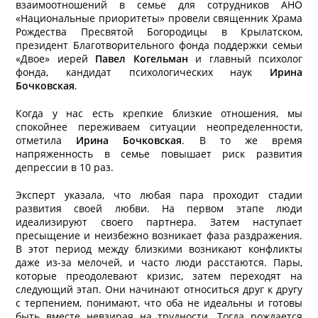
взаимоотношений в семье для сотрудников АНО
«Национальные приоритеты» провели священник Храма
Рождества Пресвятой Богородицы в Крылатском,
президент Благотворительного фонда поддержки семьи
«Двое» иерей
Павел Когельман
и главный психолог
фонда, кандидат психологических наук
Ирина
Бочковская
.
Когда у нас есть крепкие близкие отношения, мы
спокойнее переживаем ситуации неопределенности,
отметила
Ирина Бочковская
. В то же время
напряженность в семье повышает риск развития
депрессии в 10 раз.
Эксперт указала, что любая пара проходит стадии
развития своей любви. На первом этапе люди
идеализируют своего партнера. Затем наступает
пресыщение и неизбежно возникает фаза раздражения.
В этот период между близкими возникают конфликты
даже из-за мелочей, и часто люди расстаются. Пары,
которые преодолевают кризис, затем переходят на
следующий этап. Они начинают относиться друг к другу
с терпением, понимают, что оба не идеальны и готовы
быть вместе невзирая на трудности. Тогда рождается