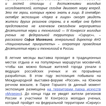
и гостей столицы с достижениями молодых
исследователей, которые сегодня двигают науку вперед.
Это те герои, которых нужно знать в лицо. В сентябре-
октябре экспозицию «Наука в лицах» смогут увидеть
жители других регионов страны, а в ноябре она будет
представлена на ключевом ежегодном мероприятии
Десятилетия науки и технологий — IV Конгрессе молодых
ученых на федеральной территории «Сириус»», –
рассказала
София Малявина
, генеральный директор АНО
«Национальные приоритеты» – оператора проведения
Десятилетия науки и технологий в России.
В летние месяцы выставка проходит в традиционных
местах отдыха и на популярных маршрутах москвичей,
чтобы как можно больше жителей города узнали о
ведущих российских ученых и их прорывных
разработках. В этом году экспозиция побывала на
Международной выставке-форуме «Россия», на Южном
речном вокзале, в Парке Горького (в данный момент
экспозиция размещена
на территории парка искусств
«Музеон»
). До конца года ее увидят жители регионов
России и участники IV Конгресса молодых ученых,
который пройдет на федеральной территории «Сириус»