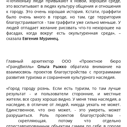
«Потихоньку люди привыкают к новой, хорошей среде,
это воспитывает в людях культуру общения и отношения
к городу. Это очень хорошая история. Кстати, граффити
было очень много в городе, но там, где территория
благоустраивается - там граффити уже сильно меньше. У
людей отпадает желание рисовать что-то нехорошее на
фасадах, когда вокруг есть окультуренная среда», –
сказала
Евгения Муринец.
Главный архитектор ООО «Проектное бюро
«ГрандВилль»
Ольга Рыжко
обратила внимание на
взаимосвязь проектов благоустройства с программами
развития туризма и сохранения культурного наследия.
«Город городу рознь. Если есть туризм, то там лучше
результат - и пользователи сторонние, и местные
жители, все сразу хорошо видно. У меня тема наследия, а
наследие, в отличие от людей, никуда уехать не может.
Единственное, что оно может, - это умереть, может
разрушиться. Роль проектов благоустройства -
скрепляющая, потому что отдельно
отреставрированным объектам самим по себе в городе