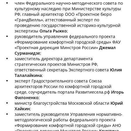
член Федерального научно-методического совета по
культурному наследию при Министерстве культуры
РФ, главный архитектор ООО «Проектное бюро
«ГрандВилль», аттестованный эксперт по
проведению государственной историко-культурной
экспертизы
Ольга Рыжко
;
руководитель управления федерального проекта
«Формирование комфортной городской среды» ФАУ
«Проектная дирекция Минстроя России»
Джемал
Сурманидзе
;
заместитель директора департамента
стратегических проектов Министроя РФ,
ответственный секретарь Экспертного совета
Юлия
Талалайкина
;
эксперт Градостроительного совета Союза
архитекторов России по комфортной городской
среде, соучредитель портала Развитиесела.рф
Игорь
Филоненко
;
министр благоустройства Московской области
Юрий
Хайкин
;
заместитель руководителя Управления нормативно-
методологической работы федерального проекта
«Формирование комфортной городской среды» АНО
«Проектная дирекция Минстроя России»
Кристина