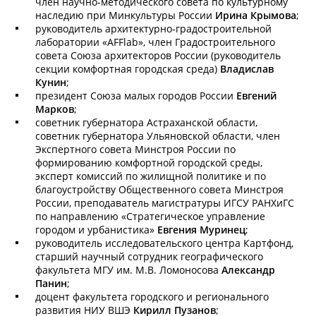
член научно-методического совета по культурному
наследию при Минкультyры России
Ирина Крымова
;
руководитель архитектурно-­градостроительной
лаборатории «АFFlаb», член Градостроительного
совета Союза архитекторов России (руководитель
секции комфортная городская среда)
Владислав
Кунин
;
президент Союза малых городов России
Евгений
Марков
;
советник губернатора Астраханской области,
советник губернатора Ульяновской области, член
Экспертного совета Минстроя России по
формированию комфортной городской среды,
эксперт комиссий по жилищной политике и по
благоустройству Общественного совета Минстроя
России, преподаватель магистратуры ИГСУ РАНХиГС
по направлению «Стратегическое управление
городом и урбанистика»
Евгения Муринец
;
руководитель исследовательского центра Картфонд,
старший научный сотрудник географического
факультета МГУ им. М.В. Ломоносова
Александр
Панин
;
доцент факультета городского и регионального
развития НИУ ВШЭ
Кирилл Пузанов
;