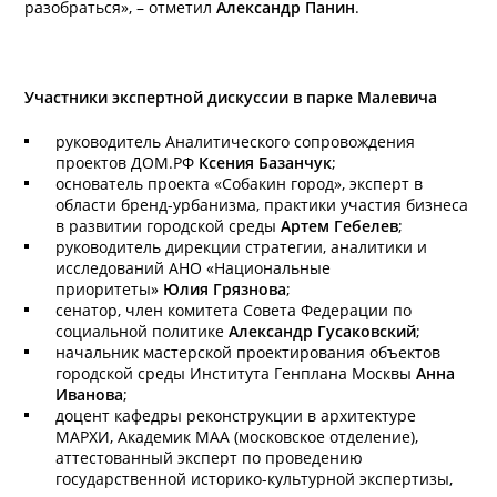
разобраться»,
– отметил
Александр Панин
.
Участники экспертной дискуссии в парке Малевича
руководитель Аналитического сопровождения
проектов ДОМ.РФ
Ксения Базанчук
;
основатель проекта «Собакин город», эксперт в
области бренд-урбанизма, практики участия бизнеса
в развитии городской среды
Артем Гебелев
;
руководитель дирекции стратегии, аналитики и
исследований АНО «Национальные
приоритеты»
Юлия Грязнова
;
сенатор, член комитета Совета Федерации по
социальной политике
Александр Гусаковский
;
начальник мастерской проектирования объектов
городской среды Института Генплана Москвы
Анна
Иванова
;
доцент кафедры реконструкции в архитектуре
МАРХИ, Академик МАА (московское отделение),
аттестованный эксперт по проведению
государственной историко-культурной экспертизы,