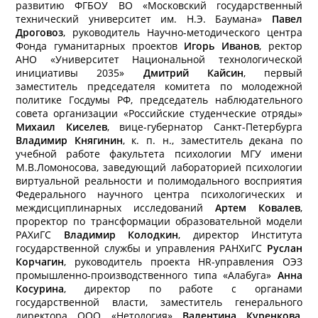
развитию ФГБОУ ВО «Московский государственный
технический университет им. Н.Э. Баумана»
Павел
Дроговоз
, руководитель Научно-методического центра
Фонда гуманитарных проектов
Игорь Иванов
, ректор
АНО «Университет Национальной технологической
инициативы 2035»
Дмитрий Кайсин
, первый
заместитель председателя комитета по молодежной
политике Госдумы РФ, председатель наблюдательного
совета организации «Российские студенческие отряды»
Михаил Киселев
, вице-губернатор Санкт-Петербурга
Владимир Княгинин
, к. п. н., заместитель декана по
учебной работе факультета психологии МГУ имени
М.В.Ломоносова, заведующий лабораторией психологии
виртуальной реальности и полимодального восприятия
Федерального научного центра психологических и
междисциплинарных исследований
Артем Ковалев
,
проректор по трансформации образовательной модели
РАХиГС
Владимир Колодкин
, директор Института
государственной службы и управления РАНХиГС
Руслан
Корчагин
, руководитель проекта HR-управления ОЭЗ
промышленно-производственного типа
«Алабуга»
Анна
Косурина
, директор по работе с органами
государственной власти, заместитель генерального
директора ООО «Нетология»
Валентина Куренкова
,