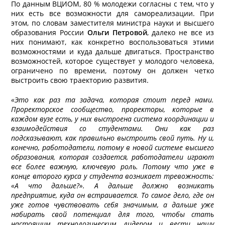
По данным ВЦИОМ, 80 % молодежи согласны с тем, что у
них есть все возможности для самореализации. При
этом, по словам заместителя министра науки и высшего
образования России
Ольги Петровой
, далеко не все из
них понимают, как конкретно воспользоваться этими
возможностями и куда дальше двигаться. Пространство
возможностей, которое существует у молодого человека,
ограничено по времени, поэтому он должен четко
выстроить свою траекторию развития.
«Это как раз та задача, которая стоит перед нами.
Проректорское сообщество, проректоры, которые в
каждом вузе есть, у них выстроена система координации и
взаимодействия со студентами. Они как раз
подсказывают, как правильно выстроить свой путь. Ну и,
конечно, работодатели, потому в новой системе высшего
образования, которая создается, работодатели играют
все более важную, ключевую роль. Потому что уже в
конце второго курса у студента возникает тревожность:
«А что дальше?». А дальше должно возникать
предприятие, куда он встраивается. То самое дело, где он
уже готов чувствовать себя значимым, а дальше уже
набирать свой потенциал для того, чтобы стать
настоящим технологическим лидером и вести нашу