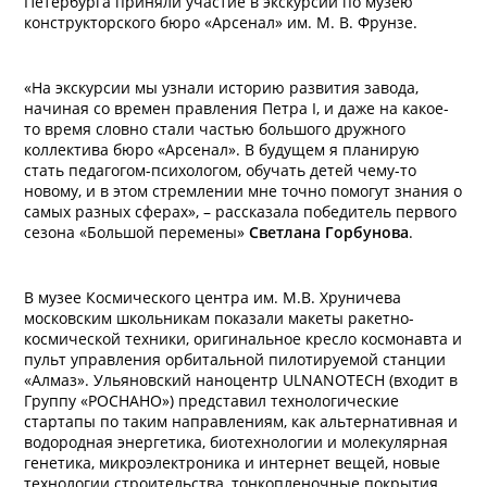
Петербурга приняли участие в экскурсии по музею
конструкторского бюро «Арсенал» им. М. В. Фрунзе.
«На экскурсии мы узнали историю развития завода,
начиная со времен правления Петра I, и даже на какое-
то время словно стали частью большого дружного
коллектива бюро «Арсенал». В будущем я планирую
стать педагогом-психологом, обучать детей чему-то
новому, и в этом стремлении мне точно помогут знания о
самых разных сферах», – рассказала победитель первого
сезона «Большой перемены»
Светлана Горбунова
.
В музее Космического центра им. М.В. Хруничева
московским школьникам показали макеты ракетно-
космической техники, оригинальное кресло космонавта и
пульт управления орбитальной пилотируемой станции
«Алмаз». Ульяновский наноцентр ULNANOTECH (входит в
Группу «РОСНАНО») представил технологические
стартапы по таким направлениям, как альтернативная и
водородная энергетика, биотехнологии и молекулярная
генетика, микроэлектроника и интернет вещей, новые
технологии строительства, тонкопленочные покрытия,